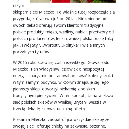
rszym
sklepem sieci Mleczko. To właśnie tutaj rozpoczęła się
przygoda, która trwa już od 20 lat. Niezmienne od
dwóch dekad oferują swoim klientom tradycyjne
polskie produkty: mięso, wędliny, nabiał, przetwory od
polskich producentów, lecz również polska prasę taką
jak „Twój Styl”, „Wprost”, „Polityka” i wiele innych
poczytnych tytułów.
W 2015 roku stało się coś niezwykłego. Głowa rodu
Mleczko, Pan Władysław, człowiek o niespożytej
energii i charyzmie postanowił postawić kolejny krok i
w tym samym budynku, w którym znajduje się jego
pierwszy sklep, otworzył piekarnię z polskim
tradycyjnym pieczywem. W ten sposób, ta największa
sieć polskich sklepów w Wielkiej Brytanii weszła w
trzecią dekadę z nową, unikalną ofertą.
Piekarnia Mleczko zaopatrująca wszystkie sklepy ze
swojej sieci, oferuje chleby na zakwasie, pszenne,