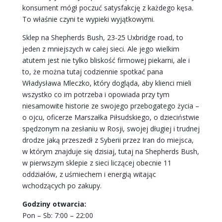
konsument mógł poczuć satysfakcję z każdego kęsa.
To właśnie czyni te wypieki wyjątkowymi.
Sklep na Shepherds Bush, 23-25 Uxbridge road, to
jeden z mniejszych w całej sieci. Ale jego wielkim
atutem jest nie tylko bliskość firmowej piekarni, ale i
to, że można tutaj codziennie spotkać pana
Władysława Mleczko, który dogląda, aby klienci mieli
wszystko co im potrzeba i opowiada przy tym
niesamowite historie ze swojego przebogatego życia –
o ojcu, oficerze Marszałka Piłsudskiego, o dzieciństwie
spędzonym na zesłaniu w Rosji, swojej długiej i trudnej
drodze jaką przeszedł z Syberii przez Iran do miejsca,
w którym znajduje się dzisiaj, tutaj na Shepherds Bush,
w pierwszym sklepie z sieci liczącej obecnie 11
oddziałów, z uśmiechem i energią witając
wchodzących po zakupy.
Godziny otwarcia:
Pon – Sb: 7:00 – 22:00