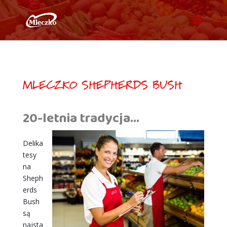
MLECZKO
SHEPHERDS BUSH
20-letnia tradycja…
Delika
tesy
na
Sheph
erds
Bush
są
najsta