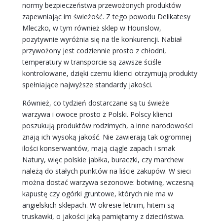
normy bezpieczeństwa przewożonych produktów
zapewniając im świeżość. Z tego powodu Delikatesy
Mleczko, w tym również sklep w Hounslow,
pozytywnie wyróżnia się na tle konkurencji. Nabiał
przywożony jest codziennie prosto z chłodni,
temperatury w transporcie są zawsze ściśle
kontrolowane, dzięki czemu klienci otrzymują produkty
spełniające najwyższe standardy jakości.
Również, co tydzień dostarczane są tu świeże
warzywa i owoce prosto z Polski. Polscy klienci
poszukują produktów rodzimych, a inne narodowości
znają ich wysoką jakość. Nie zawierają tak ogromnej
ilości konserwantów, mają ciągle zapach i smak
Natury, więc polskie jabłka, buraczki, czy marchew
należą do stałych punktów na liście zakupów. W sieci
można dostać warzywa sezonowe: botwinę, wczesną
kapustę czy ogórki gruntowe, których nie ma w
angielskich sklepach. W okresie letnim, hitem są
truskawki, o jakości jaką pamiętamy z dzieciństwa.