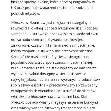
bieżące sprawy lokalne, które dotyczą imigrantów w
UK oraz promują wydarzenia kulturalne z udziałem
polskich artystów.
Mleczko w Hounslow jest miejscem szczególnym
również dla lokalnej ludności muzułmańskiej. Podczas
Ramadanu – surowego postu w islamie, kiedy od świtu
do zachodu słońca spożywanie posiłków jest
zabronione, częstymi klientami sieci są muzułmanie,
którzy zaopatrują się w polskie przetwory mleczne.
Szczególnie maślanki i kefiry cieszą się ogromną
popularnością wśród społeczności muzułmańskiej,
więc Ramadan został na stale wpisany do kalendarza
wydarzeń. Nabiał dostępny w sieci jest zawsze
najwyżej jakości, od starannie wybranych producentów
i co niezwykle istotne – przechowywany i przewożony
w odpowiednich warunkach. Musi trafiać do sklepów
właściwie schłodzony nawet w upalne lato. Sieć
Mleczko posiada własny magazyn na terenie Londynu
oraz własny wyspecjalizowany transport spełniający