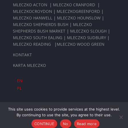
MLECZKO ACTON
|
MLECZKO CRANFORD
|
MLECZKOCROYDON
|
MLECZKOGREENFORD
|
MLECZKO HANWELL
|
MLECZKO HOUNSLOW
|
MLECZKO SHEPHERDS BUSH
|
MLECZKO
SHEPHERDS BUSH MARKET
|
MLECZKO SLOUGH
|
MLECZKO SOUTH EALING
|
MLECZKO SUDBURY
|
MLECZKO READING
|
MLECZKO WOOD GREEN
KONTAKT
KARTA MLECZKO
EN
PL
This site uses cookies to provide services at the highest level.
By continuing to use the site, you agree to their use.
© Mleczko Delikatesy 2016 All rights reserved
CONTINUE
No
Read more