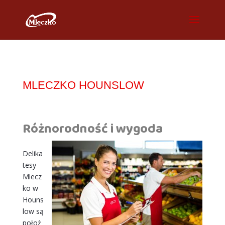
MLECZKO
HOUNSLOW
Różnorodność i wygoda
Delika
tesy
Mlecz
ko w
Houns
low są
położ