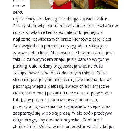
one w
sercu
tej dzielnicy Londynu, gdzie zbiega się wiele kultur.
Polacy stanowią jednak znaczny odsetek mieszkańców
i dlatego właśnie ten sklep należy do jednego z
najliczniej odwiedzanych przez klientów z całej sieci.
Bez względu na porę dnia czy tygodnia, sklep jest
zawsze pełen ludzi. Na pewno nie bez znaczenia jest
fakt, iż za budynkiem znajduje się bardzo wygodny
parking. Całe rodziny przyjeżdżają więc na duże
zakupy, nawet z bardzo oddalonych miejsc. Polski
sklep nie jest jedynie miejscem gdzie można dostać
pachnącą wiejską kiełbasę, świeży chleb i smaczne
ciasto z firmowej piekarni. Ludzie często przychodzą
tutaj, aby po prostu porozmawiać po polsku,
przeczytać ogłoszenia udostępniane w sklepie oraz
zaopatrzyć się w polską prasę. Wiele osób przebywa
długą drogę, aby dostać londyńską „Coolturę” i
„Panoramę”. Można w nich przeczytać wieści z kraju i