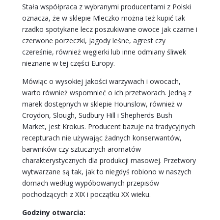
Stała współpraca z wybranymi producentami z Polski
oznacza, że w sklepie Mleczko można też kupić tak
rzadko spotykane lecz poszukiwane owoce jak czarne i
czerwone porzeczki, jagody leśne, agrest czy
czereśnie, również węgierki lub inne odmiany śliwek
nieznane w tej części Europy.
Mówiąc o wysokiej jakości warzywach i owocach,
warto również wspomnieć o ich przetworach. Jedną z
marek dostępnych w sklepie Hounslow, również w
Croydon, Slough, Sudbury Hill i Shepherds Bush
Market, jest Krokus. Producent bazuje na tradycyjnych
recepturach nie używając żadnych konserwantów,
barwników czy sztucznych aromatów
charakterystycznych dla produkcji masowej. Przetwory
wytwarzane są tak, jak to niegdyś robiono w naszych
domach według wypóbowanych przepisów
pochodzących z XIX i początku XX wieku.
Godziny otwarcia: