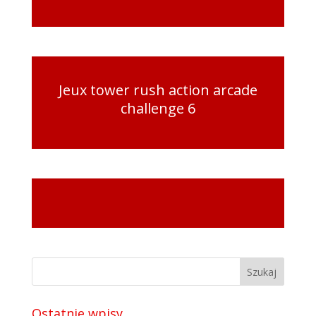
Jeux tower rush action arcade
challenge 6
Ostatnie wpisy